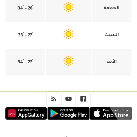
°
°
الجمعة
34
-
26
°
°
السبت
33
-
27
°
°
الأحد
34
-
27